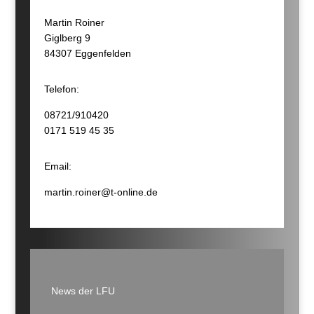
Martin Roiner
Giglberg 9
84307 Eggenfelden
Telefon:
08721/910420
0171 519 45 35
Email:
martin.roiner@t-online.de
News der LFU